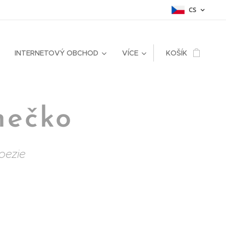
CS
INTERNETOVÝ OBCHOD
VÍCE
KOŠÍK
nečko
oezie