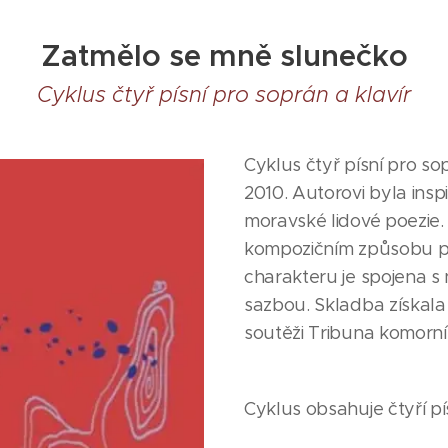
Zatmělo se mně slunečko
Cyklus čtyř písní pro soprán a klavír
Cyklus čtyř písní pro sop
2010. Autorovi byla insp
moravské lidové poezie. 
kompozičním způsobu pr
charakteru je spojena s
sazbou. Skladba získala
soutěži Tribuna komorní 
Cyklus obsahuje čtyří pí