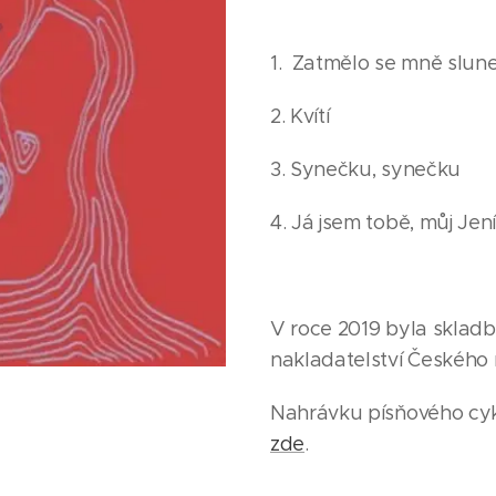
1. Zatmělo se mně slun
2. Kvítí
3. Synečku, synečku
4. Já jsem tobě, můj Jen
V roce 2019 byla sklad
nakladatelství Českého 
Nahrávku písňového cyk
zde
.