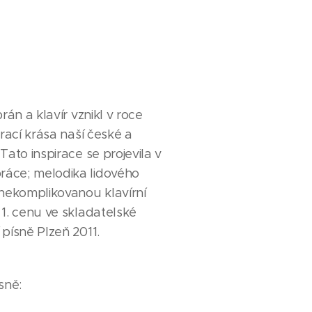
rán a klavír vznikl v roce
irací krása naší české a
Tato inspirace se projevila v
áce; melodika lidového
 nekomplikovanou klavírní
 1. cenu ve skladatelské
písně Plzeň 2011.
sně: