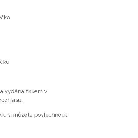
ečko
íčku
ba vydána tiskem v
rozhlasu.
lu si můžete poslechnout