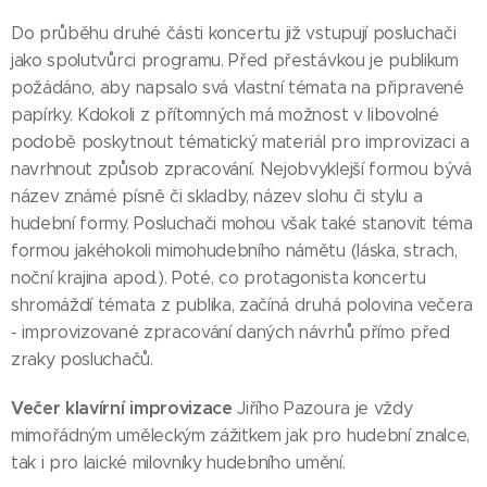
Do průběhu druhé části koncertu již vstupují posluchači
jako spolutvůrci programu. Před přestávkou je publikum
požádáno, aby napsalo svá vlastní témata na připravené
papírky. Kdokoli z přítomných má možnost v libovolné
podobě poskytnout tématický materiál pro improvizaci a
navrhnout způsob zpracování. Nejobvyklejší formou bývá
název známé písně či skladby, název slohu či stylu a
hudební formy. Posluchači mohou však také stanovit téma
formou jakéhokoli mimohudebního námětu (láska, strach,
noční krajina apod.). Poté, co protagonista koncertu
shromáždí témata z publika, začíná druhá polovina večera
- improvizované zpracování daných návrhů přímo před
zraky posluchačů.
Večer klavírní improvizace
Jiřího Pazoura je vždy
mimořádným uměleckým zážitkem jak pro hudební znalce,
tak i pro laické milovníky hudebního umění.