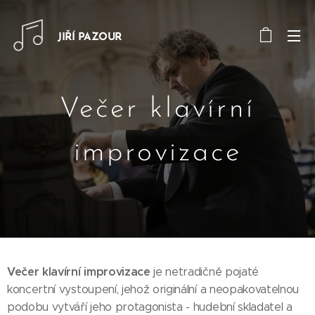
JIŘÍ PAZOUR
Večer klavírní
improvizace
Večer klavírní improvizace
je netradičně pojaté
koncertní vystoupení, jehož originální a neopakovatelnou
podobu vytváří jeho protagonista - hudební skladatel a