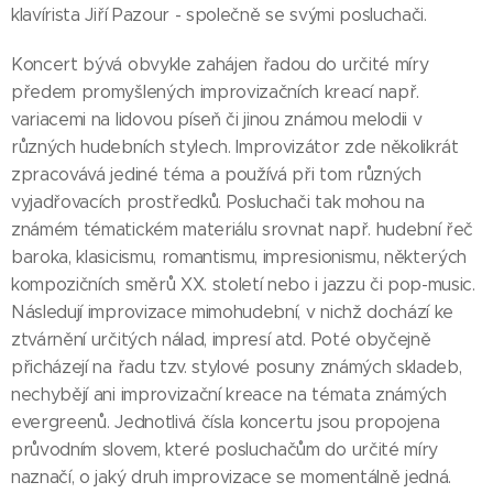
klavírista Jiří Pazour - společně se svými posluchači.
Koncert bývá obvykle zahájen řadou do určité míry
předem promyšlených improvizačních kreací např.
variacemi na lidovou píseň či jinou známou melodii v
různých hudebních stylech. Improvizátor zde několikrát
zpracovává jediné téma a používá při tom různých
vyjadřovacích prostředků. Posluchači tak mohou na
známém tématickém materiálu srovnat např. hudební řeč
baroka, klasicismu, romantismu, impresionismu, některých
kompozičních směrů XX. století nebo i jazzu či pop-music.
Následují improvizace mimohudební, v nichž dochází ke
ztvárnění určitých nálad, impresí atd. Poté obyčejně
přicházejí na řadu tzv. stylové posuny známých skladeb,
nechybějí ani improvizační kreace na témata známých
evergreenů. Jednotlivá čísla koncertu jsou propojena
průvodním slovem, které posluchačům do určité míry
naznačí, o jaký druh improvizace se momentálně jedná.