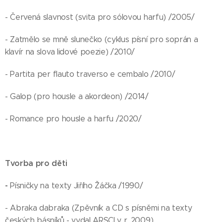
- Červená slavnost (svita pro sólovou harfu) /2005/
- Zatmělo se mně slunečko (cyklus písní pro soprán a
klavír na slova lidové poezie) /2010/
- Partita per flauto traverso e cembalo /2010/
- Galop (pro housle a akordeon) /2014/
- Romance pro housle a harfu /2020/
Tvorba pro děti
-
Písničky na texty Jiřího Žáčka /1990/
- Abraka dabraka (Zpěvník a CD s písněmi na texty
českých básníků - vydal ARSCI v r. 2009)