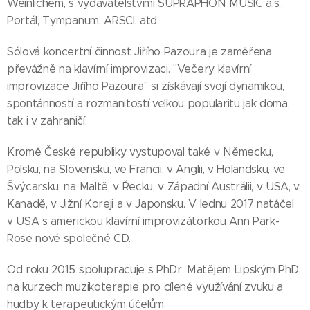
Weinlichem, s vydavatelstvími SUPRAPHON MUSIC a.s.,
Portál, Tympanum, ARSCI, atd.
Sólová koncertní činnost Jiřího Pazoura je zaměřena
převážně na klavírní improvizaci. "Večery klavírní
improvizace Jiřího Pazoura" si získávají svojí dynamikou,
spontánností a rozmanitostí velkou popularitu jak doma,
tak i v zahraničí.
Kromě České republiky vystupoval také v Německu,
Polsku, na Slovensku, ve Francii, v Anglii, v Holandsku, ve
Švýcarsku, na Maltě, v Řecku, v Západní Austrálii, v USA, v
Kanadě, v Jižní Koreji a v Japonsku. V lednu 2017 natáčel
v USA s americkou klavírní improvizátorkou Ann Park-
Rose nové společné CD.
Od roku 2015 spolupracuje s PhDr. Matějem Lipským PhD.
na kurzech muzikoterapie pro cílené využívání zvuku a
hudby k terapeutickým účelům.