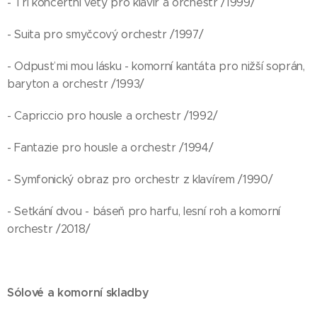
- Tři koncertní věty pro klavír a orchestr /1999/
- Suita pro smyčcový orchestr /1997/
- Odpusť mi mou lásku - komorní kantáta pro nižší soprán,
baryton a orchestr /1993/
- Capriccio pro housle a orchestr /1992/
- Fantazie pro housle a orchestr /1994/
- Symfonický obraz pro orchestr z klavírem /1990/
- Setkání dvou - báseň pro harfu, lesní roh a komorní
orchestr /2018/
Sólové a komorní skladby