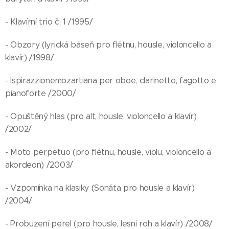
- Klavírní trio č. 1 /1995/
- Obzory (lyrická báseň pro flétnu, housle, violoncello a
klavír) /1998/
- Ispirazzionemozartiana per oboe, clarinetto, fagotto e
pianoforte /2000/
- Opuštěný hlas (pro alt, housle, violoncello a klavír)
/2002/
- Moto perpetuo (pro flétnu, housle, violu, violoncello a
akordeon) /2003/
- Vzpomínka na klasiky (Sonáta pro housle a klavír)
/2004/
- Probuzení perel (pro housle, lesní roh a klavír) /2008/