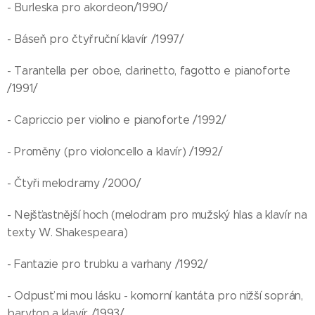
- Burleska pro akordeon/1990/
- Báseň pro čtyřruční klavír /1997/
- Tarantella per oboe, clarinetto, fagotto e pianoforte
/1991/
- Capriccio per violino e pianoforte /1992/
- Proměny (pro violoncello a klavír) /1992/
- Čtyři melodramy /2000/
- Nejšťastnější hoch (melodram pro mužský hlas a klavír na
texty W. Shakespeara)
- Fantazie pro trubku a varhany /1992/
- Odpusť mi mou lásku - komorní kantáta pro nižší soprán,
baryton a klavír /1993/