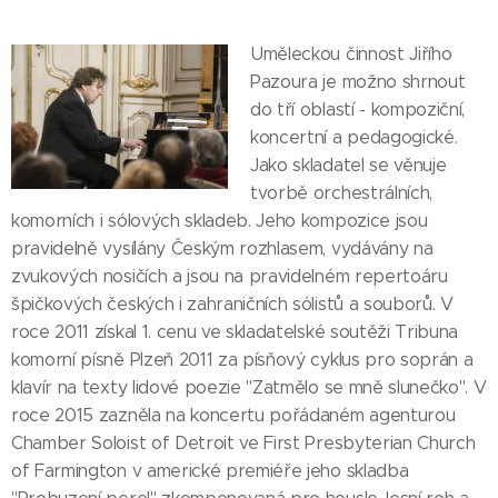
Uměleckou činnost Jiřího
Pazoura je možno shrnout
do tří oblastí - kompoziční,
koncertní a pedagogické.
Jako skladatel se věnuje
tvorbě orchestrálních,
komorních i sólových skladeb. Jeho kompozice jsou
pravidelně vysílány Českým rozhlasem, vydávány na
zvukových nosičích a jsou na pravidelném repertoáru
špičkových českých i zahraničních sólistů a souborů. V
roce 2011 získal 1. cenu ve skladatelské soutěži Tribuna
komorní písně Plzeň 2011 za písňový cyklus pro soprán a
klavír na texty lidové poezie "Zatmělo se mně slunečko". V
roce 2015 zazněla na koncertu pořádaném agenturou
Chamber Soloist of Detroit ve First Presbyterian Church
of Farmington v americké premiéře jeho skladba