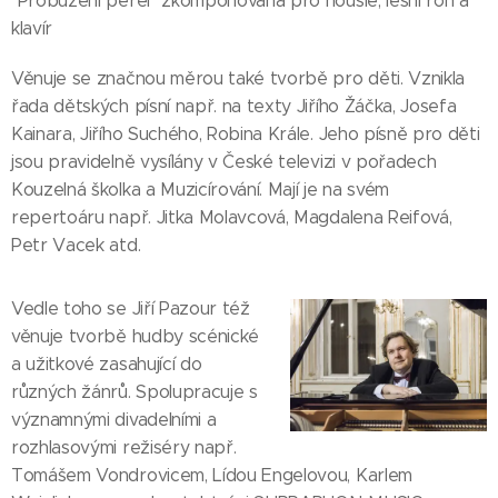
"Probuzení perel" zkomponovaná pro housle, lesní roh a
klavír
Věnuje se značnou měrou také tvorbě pro děti. Vznikla
řada dětských písní např. na texty Jiřího Žáčka, Josefa
Kainara, Jiřího Suchého, Robina Krále. Jeho písně pro děti
jsou pravidelně vysílány v České televizi v pořadech
Kouzelná školka a Muzicírování. Mají je na svém
repertoáru např. Jitka Molavcová, Magdalena Reifová,
Petr Vacek atd.
Vedle toho se Jiří Pazour též
věnuje tvorbě hudby scénické
a užitkové zasahující do
různých žánrů. Spolupracuje s
významnými divadelními a
rozhlasovými režiséry např.
Tomášem Vondrovicem, Lídou Engelovou, Karlem