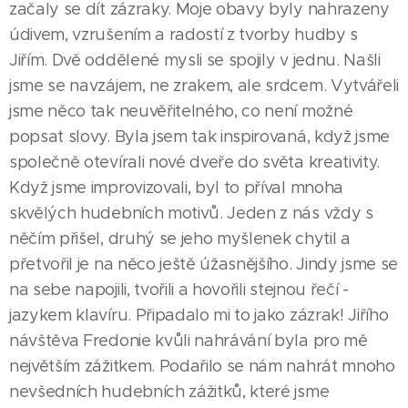
začaly se dít zázraky. Moje obavy byly nahrazeny
údivem, vzrušením a radostí z tvorby hudby s
Jiřím. Dvě oddělené mysli se spojily v jednu. Našli
jsme se navzájem, ne zrakem, ale srdcem. Vytvářeli
jsme něco tak neuvěřitelného, co není možné
popsat slovy. Byla jsem tak inspirovaná, když jsme
společně otevírali nové dveře do světa kreativity.
Když jsme improvizovali, byl to příval mnoha
skvělých hudebních motivů. Jeden z nás vždy s
něčím přišel, druhý se jeho myšlenek chytil a
přetvořil je na něco ještě úžasnějšího. Jindy jsme se
na sebe napojili, tvořili a hovořili stejnou řečí -
jazykem klavíru. Připadalo mi to jako zázrak! Jiřího
návštěva Fredonie kvůli nahrávání byla pro mě
největším zážitkem. Podařilo se nám nahrát mnoho
nevšedních hudebních zážitků, které jsme