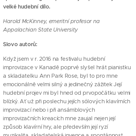
velké hudební dílo.
Harold McKinney, emeritní profesor na
Appalachian State University
Slovo autorů:
Když jsem v r. 2016 na festivalu hudební
improvizace v Kanadě poprvé slyšel hrát pianistku
a skladatelku Ann Park Rose, byl to pro mne
emocionálně velmi silný a jedinečný zážitek Její
hudební projev mi byl hned od prvopočátku velmi
blízký. Ať už při poslechu jejích sólových klavírních
improvizací nebo i při ansámblových
improvizačních kreacích mne zaujal nejen její
způsob klavírní hry, ale především její ryzí
muzikalita, skladatelská invence a spontánnost,