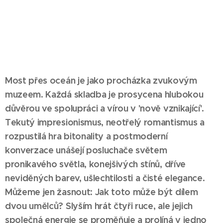
Most přes oceán je jako procházka zvukovým
muzeem. Každá skladba je prosycena hlubokou
důvěrou ve spolupráci a vírou v 'nově vznikající'.
Tekutý impresionismus, neotřelý romantismus a
rozpustilá hra bitonality a postmoderní
konverzace unášejí posluchače světem
pronikavého světla, konejšivých stínů, dříve
neviděných barev, ušlechtilosti a čisté elegance.
Můžeme jen žasnout: Jak toto může být dílem
dvou umělců? Slyším hrát čtyři ruce, ale jejich
společná energie se proměňuje a prolíná v jedno