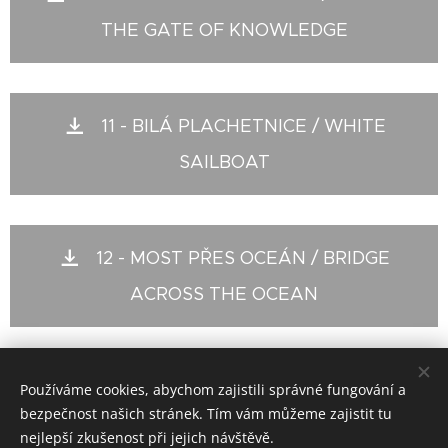
THE GATE OF KNOWLEDGE
11 - BILÁ PLACHETNICE / WHITE
SAILBOAT
12 - MOST PŘES OCEÁN / BRIDGE
ACROSS THE OCEAN
Používáme cookies, abychom zajistili správné fungování a
© 2020 Jiří Pazour
bezpečnost našich stránek. Tím vám můžeme zajistit tu
Cookies
nejlepší zkušenost při jejich návštěvě.