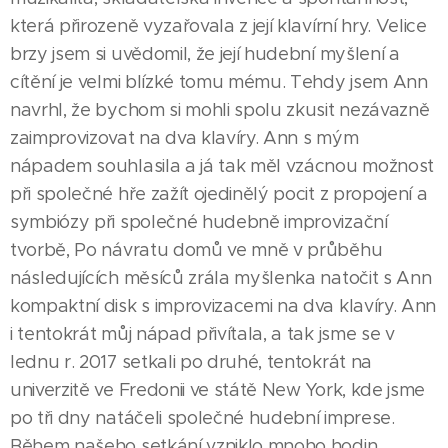
která přirozeně vyzařovala z její klavírní hry. Velice
brzy jsem si uvědomil, že její hudební myšlení a
cítění je velmi blízké tomu mému. Tehdy jsem Ann
navrhl, že bychom si mohli spolu zkusit nezávazně
zaimprovizovat na dva klavíry. Ann s mým
nápadem souhlasila a já tak měl vzácnou možnost
při společné hře zažít ojedinělý pocit z propojení a
symbiózy při společné hudebně improvizační
tvorbě, Po návratu domů ve mně v průběhu
následujících měsíců zrála myšlenka natočit s Ann
kompaktní disk s improvizacemi na dva klavíry. Ann
i tentokrát můj nápad přivítala, a tak jsme se v
lednu r. 2017 setkali po druhé, tentokrát na
univerzitě ve Fredonii ve státě New York, kde jsme
po tři dny natáčeli společné hudební imprese.
Během našeho setkání vzniklo mnoho hodin