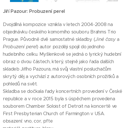
Jiří Pazour: Probuzení perel
Dvojdílná kompozice
vznikla v letech 2004-2008 na
objednávku českého komorního souboru Brahms Trio
Prague. Původně dvě samostatné skladby (
Jiné časy
a
Probuzení perel
) autor později spojil do jednoho
hudebního celku. Myšlenkově se jedná o lyrický hudební
obraz o dvou částech, který, stejně jako řada dalších
skladeb Jiřího Pazoura, má svůj vlastní posluchačům
skrytý děj a vychází z autorových osobních prožitků a
pohledů na svět.
Skladba se dočkala řady koncertních provedení v České
republice a v roce 2015 byla s úspěchem provedena
souborem Chamber Soloist of Detroit na koncertě ve
First Presbyterian Church of Farmington v USA.
obsazení: vno, cor, pfte