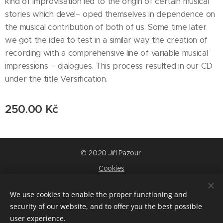
kind of improvisation led to the origin of certain musical
stories which devel− oped themselves in dependence on
the musical contribution of both of us. Some time later
we got the idea to test in a similar way the creation of
recording with a comprehensive line of variable musical
impressions − dialogues. This process resulted in our CD
under the title Versification.
250.00
Kč
© 2020 Jiří Pazour
Cookies
Languages
We use cookies to enable the proper functioning and
Čeština
English
security of our website, and to offer you the best possible
user experience.