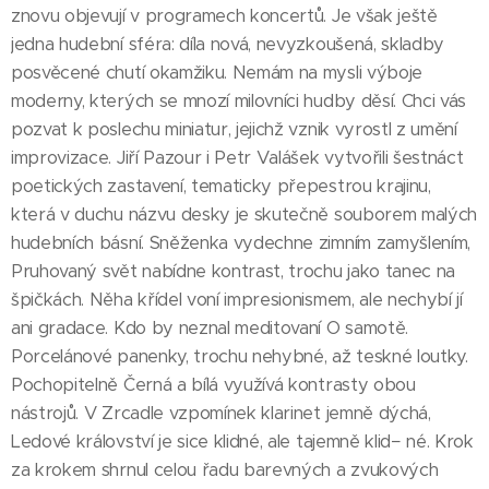
znovu objevují v programech koncertů. Je však ještě
jedna hudební sféra: díla nová, nevyzkoušená, skladby
posvěcené chutí okamžiku. Nemám na mysli výboje
moderny, kterých se mnozí milovníci hudby děsí. Chci vás
pozvat k poslechu miniatur, jejichž vznik vyrostl z umění
improvizace. Jiří Pazour i Petr Valášek vytvořili šestnáct
poetických zastavení, tematicky přepestrou krajinu,
která v duchu názvu desky je skutečně souborem malých
hudebních básní. Sněženka vydechne zimním zamyšlením,
Pruhovaný svět nabídne kontrast, trochu jako tanec na
špičkách. Něha křídel voní impresionismem, ale nechybí jí
ani gradace. Kdo by neznal meditovaní O samotě.
Porcelánové panenky, trochu nehybné, až teskné loutky.
Pochopitelně Černá a bílá využívá kontrasty obou
nástrojů. V Zrcadle vzpomínek klarinet jemně dýchá,
Ledové království je sice klidné, ale tajemně klid− né. Krok
za krokem shrnul celou řadu barevných a zvukových