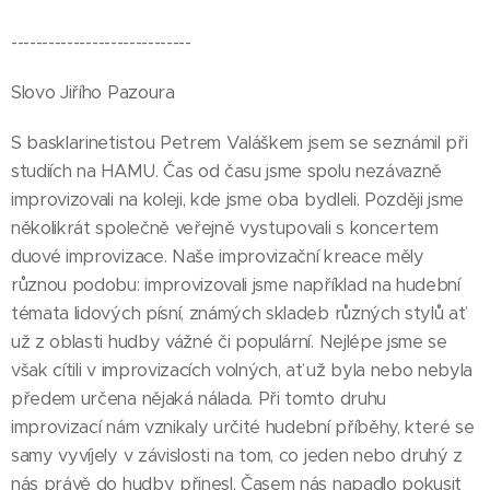
-----------------------------
Slovo Jiřího Pazoura
S basklarinetistou Petrem Valáškem jsem se seznámil při
studiích na HAMU. Čas od času jsme spolu nezávazně
improvizovali na koleji, kde jsme oba bydleli. Později jsme
několikrát společně veřejně vystupovali s koncertem
duové improvizace. Naše improvizační kreace měly
různou podobu: improvizovali jsme například na hudební
témata lidových písní, známých skladeb různých stylů ať
už z oblasti hudby vážné či populární. Nejlépe jsme se
však cítili v improvizacích volných, ať už byla nebo nebyla
předem určena nějaká nálada. Při tomto druhu
improvizací nám vznikaly určité hudební příběhy, které se
samy vyvíjely v závislosti na tom, co jeden nebo druhý z
nás právě do hudby přinesl. Časem nás napadlo pokusit