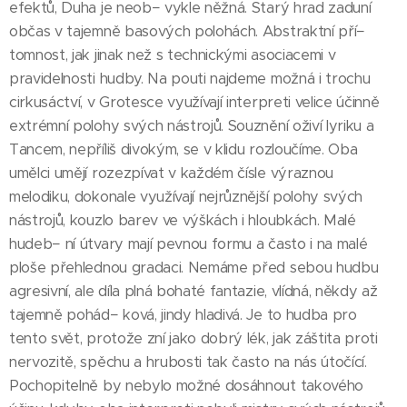
efektů, Duha je neob− vykle něžná. Starý hrad zaduní
občas v tajemně basových polohách. Abstraktní pří−
tomnost, jak jinak než s technickými asociacemi v
pravidelnosti hudby. Na pouti najdeme možná i trochu
cirkusáctví, v Grotesce využívají interpreti velice účinně
extrémní polohy svých nástrojů. Souznění oživí lyriku a
Tancem, nepříliš divokým, se v klidu rozloučíme. Oba
umělci umějí rozezpívat v každém čísle výraznou
melodiku, dokonale využívají nejrůznější polohy svých
nástrojů, kouzlo barev ve výškách i hloubkách. Malé
hudeb− ní útvary mají pevnou formu a často i na malé
ploše přehlednou gradaci. Nemáme před sebou hudbu
agresivní, ale díla plná bohaté fantazie, vlídná, někdy až
tajemně pohád− ková, jindy hladivá. Je to hudba pro
tento svět, protože zní jako dobrý lék, jak záštita proti
nervozitě, spěchu a hrubosti tak často na nás útočící.
Pochopitelně by nebylo možné dosáhnout takového