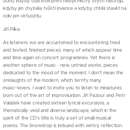
účinu, kdyby oba interpreti nebyli mistry svých nástrojů,
kdyby jim chyběla tvůrčí invence a kdyby chtěli stavět na
odiv jen virtuozitu.
Jiří Pilka
As listeners we are accustomed to encountering tried
and tested, finished pieces, many of which appear time
and time again on concert programmes. Yet there is
another sphere of music - new, untried works, pieces
dedicated to the mood of the moment. I don't mean the
onslaughts of the modern, which terrify many
music−lovers. I want to invite you to listen to miniatures
born out of the art of improvisation. Jiří Pazour and Petr
Valášek have created sixteen lyrical excursions, a
thematically vivid and diverse landscape, which in the
spirit of the CD's title is truly a set of small musical
poems. The Snowdrop is imbued with wintry reflection.