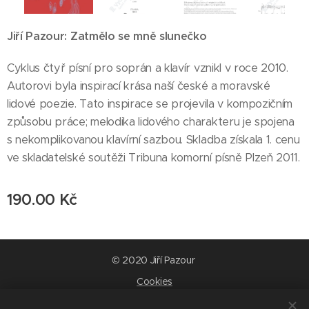
Jiří Pazour: Zatmělo se mně slunečko
Cyklus čtyř písní pro soprán a klavír vznikl v roce 2010.
Autorovi byla inspirací krása naší české a moravské
lidové poezie. Tato inspirace se projevila v kompozičním
způsobu práce; melodika lidového charakteru je spojena
s nekomplikovanou klavírní sazbou. Skladba získala 1. cenu
ve skladatelské soutěži Tribuna komorní písně Plzeň 2011.
190.00
Kč
© 2020 Jiří Pazour
Cookies