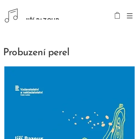
JIŘÍ PAZOUR
Probuzení perel