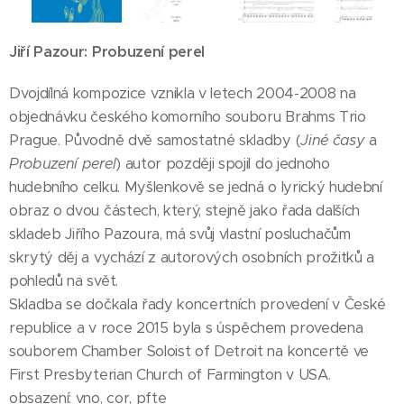
Jiří Pazour: Probuzení perel
Dvojdílná kompozice
vznikla v letech 2004-2008 na
objednávku českého komorního souboru Brahms Trio
Prague. Původně dvě samostatné skladby (
Jiné časy
a
Probuzení perel
) autor později spojil do jednoho
hudebního celku. Myšlenkově se jedná o lyrický hudební
obraz o dvou částech, který, stejně jako řada dalších
skladeb Jiřího Pazoura, má svůj vlastní posluchačům
skrytý děj a vychází z autorových osobních prožitků a
pohledů na svět.
Skladba se dočkala řady koncertních provedení v České
republice a v roce 2015 byla s úspěchem provedena
souborem Chamber Soloist of Detroit na koncertě ve
First Presbyterian Church of Farmington v USA.
obsazení: vno, cor, pfte